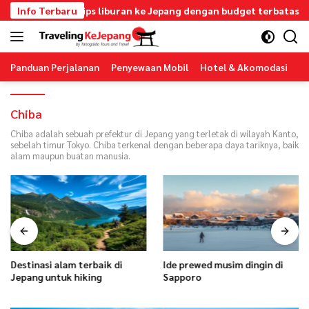
Langsung
Info Terbaru
Tips liburan ke Jepang dengan budget terbatas
ke
konten
Panduan Perjalanan
Penyewaan Mobil
Hotel & Akomodasi
T
Chiba
Chiba adalah sebuah prefektur di Jepang yang terletak di wilayah Kanto,
sebelah timur Tokyo. Chiba terkenal dengan beberapa daya tariknya, baik
alam maupun buatan manusia.
Destinasi alam terbaik di
Ide prewed musim dingin di
Jepang untuk hiking
Sapporo