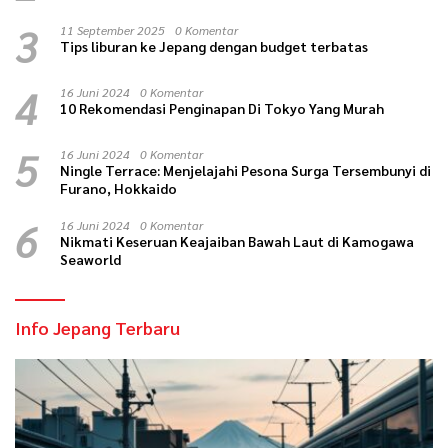
3
11 September 2025
0 Komentar
Tips liburan ke Jepang dengan budget terbatas
4
16 Juni 2024
0 Komentar
10 Rekomendasi Penginapan Di Tokyo Yang Murah
5
16 Juni 2024
0 Komentar
Ningle Terrace: Menjelajahi Pesona Surga Tersembunyi di
Furano, Hokkaido
6
16 Juni 2024
0 Komentar
Nikmati Keseruan Keajaiban Bawah Laut di Kamogawa
Seaworld
Info Jepang Terbaru