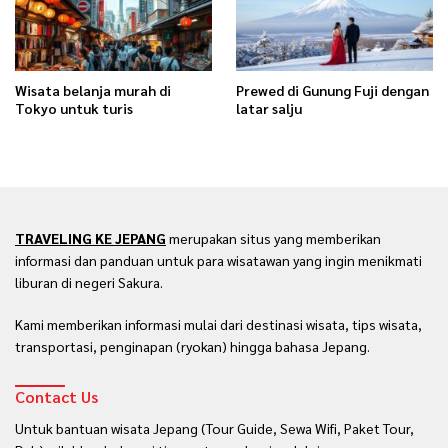
Wisata belanja murah di
Prewed di Gunung Fuji dengan
Tokyo untuk turis
latar salju
TRAVELING KE JEPANG
merupakan situs yang memberikan
informasi dan panduan untuk para wisatawan yang ingin menikmati
liburan di negeri Sakura.
Kami memberikan informasi mulai dari destinasi wisata, tips wisata,
transportasi, penginapan (ryokan) hingga bahasa Jepang.
Contact Us
Untuk bantuan wisata Jepang (Tour Guide, Sewa Wifi, Paket Tour,