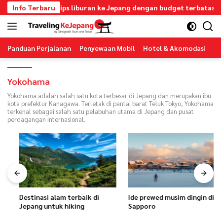
Langsung
Info Terbaru
Tips liburan ke Jepang dengan budget terbatas
ke
konten
Panduan Perjalanan
Penyewaan Mobil
Hotel & Akomodasi
T
Yokohama
Yokohama adalah salah satu kota terbesar di Jepang dan merupakan ibu
kota prefektur Kanagawa. Terletak di pantai barat Teluk Tokyo, Yokohama
terkenal sebagai salah satu pelabuhan utama di Jepang dan pusat
perdagangan internasional.
Destinasi alam terbaik di
Ide prewed musim dingin di
Jepang untuk hiking
Sapporo