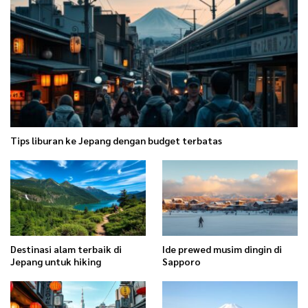
Tips liburan ke Jepang dengan budget terbatas
Destinasi alam terbaik di
Ide prewed musim dingin di
Jepang untuk hiking
Sapporo