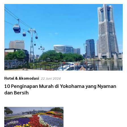
Hotel & Akomodasi
22 Juni 2024
10 Penginapan Murah di Yokohama yang Nyaman
dan Bersih