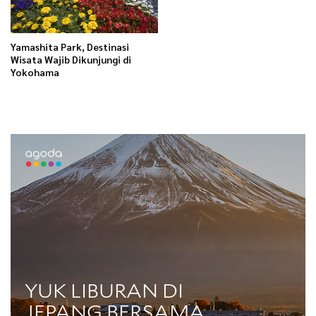
Yamashita Park, Destinasi
Wisata Wajib Dikunjungi di
Yokohama