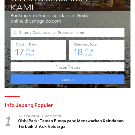
Info Jepang Populer
1
16 Juni 2024
0 Komentar
Oishi Park: Taman Bunga yang Menawarkan Keindahan
Terbaik Untuk Keluarga