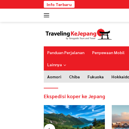
Langsung
Info Terbaru
ke
konten
Panduan Perjalanan
Penyewaan Mobil
Lainnya
Aomori
Chiba
Fukuoka
Hokkaid
Ekspedisi koper ke Jepang