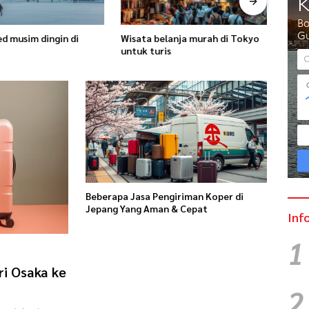
d musim dingin di
Wisata belanja murah di Tokyo
Prewe
untuk turis
latar 
Beberapa Jasa Pengiriman Koper di
Jepang Yang Aman & Cepat
Inf
1
ri Osaka ke
2