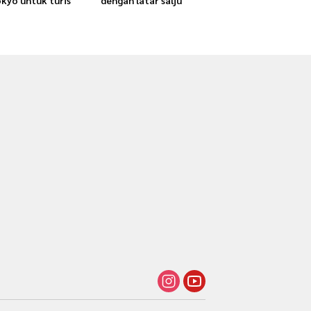
okyo untuk turis
dengan latar salju