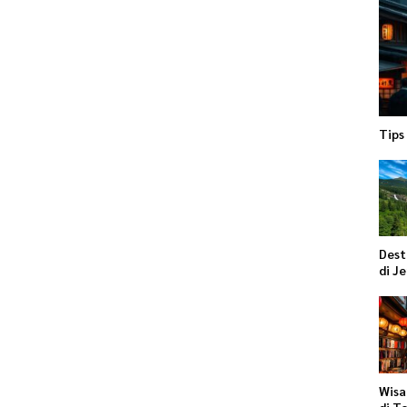
Tips
Dest
di J
Wisa