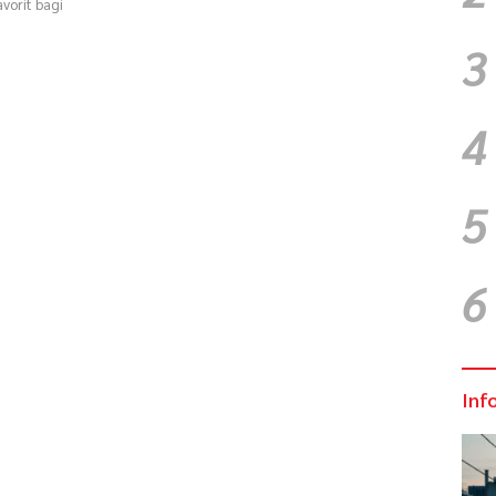
avorit bagi
3
4
5
6
Inf