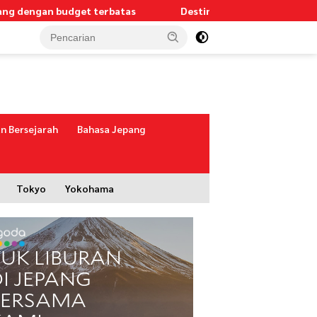
engan budget terbatas
Destinasi alam terbaik di Jepang u
n Bersejarah
Bahasa Jepang
Tokyo
Yokohama