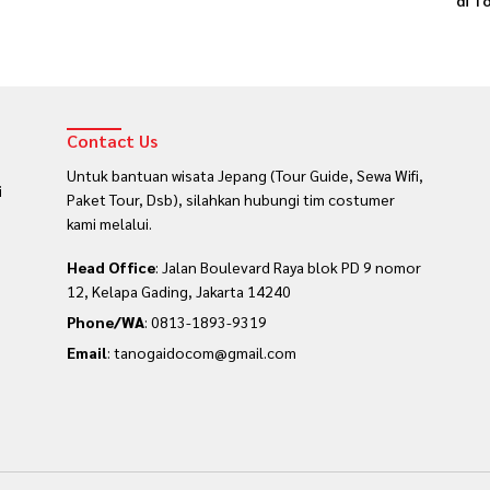
di T
Contact Us
Untuk bantuan wisata Jepang (Tour Guide, Sewa Wifi,
i
Paket Tour, Dsb), silahkan hubungi tim costumer
kami melalui.
Head Office
: Jalan Boulevard Raya blok PD 9 nomor
12, Kelapa Gading, Jakarta 14240
Phone/WA
:
0813-1893-9319
Email
: tanogaidocom@gmail.com