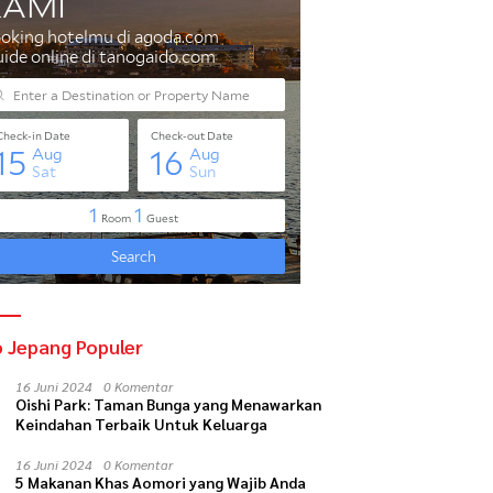
d di Gunung Fuji dengan
Tips mengemudi di jalan
P
salju
pedesaan Jepang
d
o Jepang Populer
16 Juni 2024
0 Komentar
Oishi Park: Taman Bunga yang Menawarkan
Keindahan Terbaik Untuk Keluarga
16 Juni 2024
0 Komentar
5 Makanan Khas Aomori yang Wajib Anda