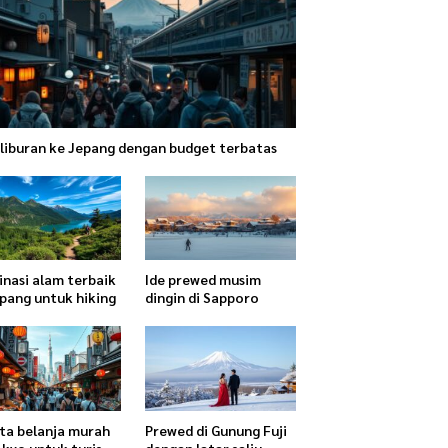
 liburan ke Jepang dengan budget terbatas
inasi alam terbaik
Ide prewed musim
epang untuk hiking
dingin di Sapporo
ta belanja murah
Prewed di Gunung Fuji