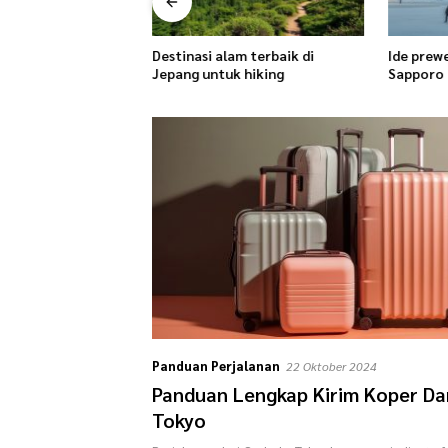
Destinasi alam terbaik di
Ide prewe
 ke Jepang dengan
Jepang untuk hiking
Sapporo
atas
Panduan Perjalanan
22 Oktober 2024
Panduan Lengkap Kirim Koper Da
Tokyo