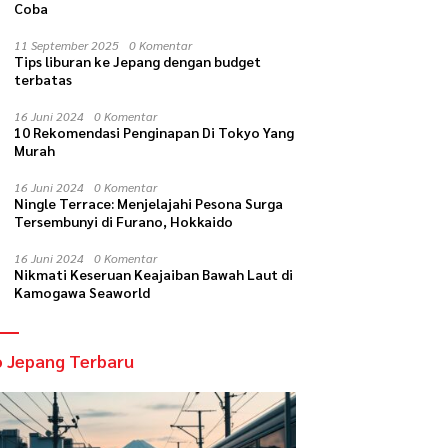
Coba
11 September 2025
0 Komentar
Tips liburan ke Jepang dengan budget
terbatas
16 Juni 2024
0 Komentar
10 Rekomendasi Penginapan Di Tokyo Yang
Murah
16 Juni 2024
0 Komentar
Ningle Terrace: Menjelajahi Pesona Surga
Tersembunyi di Furano, Hokkaido
16 Juni 2024
0 Komentar
Nikmati Keseruan Keajaiban Bawah Laut di
Kamogawa Seaworld
o Jepang Terbaru