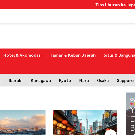
Tips liburan ke Jepang d
Hotel & Akomodasi
Taman & Kebun Daerah
Situs & Banguna
o
Ibaraki
Kanagawa
Kyoto
Nara
Osaka
Sapporo