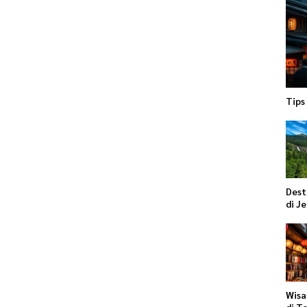
Tips
Dest
di J
Wisa