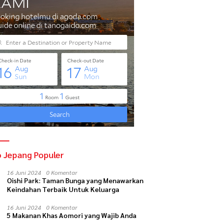
d di Gunung Fuji dengan
Tips mengemudi di jalan
P
salju
pedesaan Jepang
d
o Jepang Populer
16 Juni 2024
0 Komentar
Oishi Park: Taman Bunga yang Menawarkan
Keindahan Terbaik Untuk Keluarga
16 Juni 2024
0 Komentar
5 Makanan Khas Aomori yang Wajib Anda