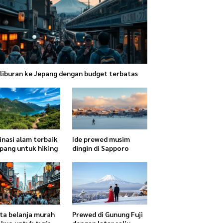
 liburan ke Jepang dengan budget terbatas
inasi alam terbaik
Ide prewed musim
epang untuk hiking
dingin di Sapporo
ta belanja murah
Prewed di Gunung Fuji