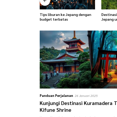
Destinasi alam terbaik di
Ide prewe
 ke Jepang dengan
Jepang untuk hiking
Sapporo
atas
Panduan Perjalanan
26 Januari 2025
Kunjungi Destinasi Kuramadera 
Kifune Shrine