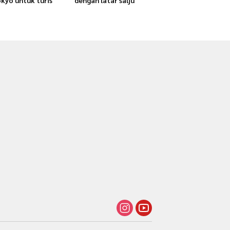
okyo untuk turis
dengan latar salju