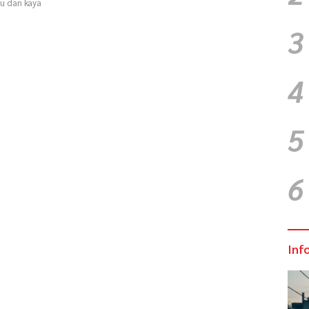
u dan kaya
…
3
4
5
6
Inf