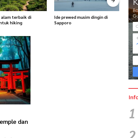
d musim dingin di
Wisata belanja murah di Tokyo
Prewe
untuk turis
latar 
Inf
1
Temple dan
2