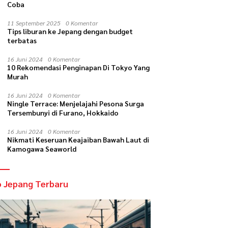
Coba
11 September 2025
0 Komentar
Tips liburan ke Jepang dengan budget
terbatas
16 Juni 2024
0 Komentar
10 Rekomendasi Penginapan Di Tokyo Yang
Murah
16 Juni 2024
0 Komentar
Ningle Terrace: Menjelajahi Pesona Surga
Tersembunyi di Furano, Hokkaido
16 Juni 2024
0 Komentar
Nikmati Keseruan Keajaiban Bawah Laut di
Kamogawa Seaworld
o Jepang Terbaru