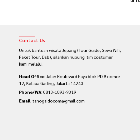
di T
Contact Us
Untuk bantuan wisata Jepang (Tour Guide, Sewa Wifi,
i
Paket Tour, Dsb), silahkan hubungi tim costumer
kami melalui.
Head Office
: Jalan Boulevard Raya blok PD 9 nomor
12, Kelapa Gading, Jakarta 14240
Phone/WA
:
0813-1893-9319
Email
: tanogaidocom@gmail.com