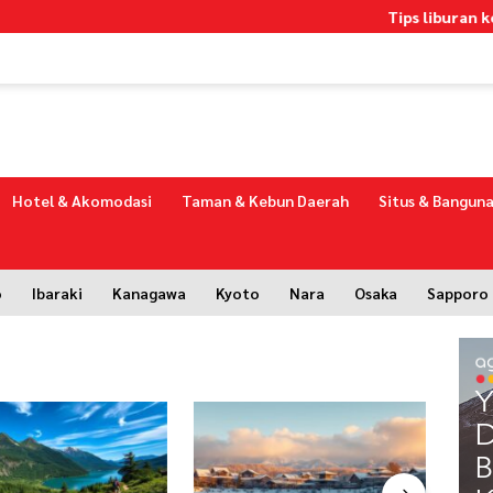
Tips liburan ke Jep
Hotel & Akomodasi
Taman & Kebun Daerah
Situs & Banguna
o
Ibaraki
Kanagawa
Kyoto
Nara
Osaka
Sapporo