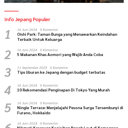
Info Jepang Populer
1
16 Juni 2024
0 Komentar
Oishi Park: Taman Bunga yang Menawarkan Keindahan
Terbaik Untuk Keluarga
2
16 Juni 2024
0 Komentar
5 Makanan Khas Aomori yang Wajib Anda Coba
3
11 September 2025
0 Komentar
Tips liburan ke Jepang dengan budget terbatas
4
16 Juni 2024
0 Komentar
10 Rekomendasi Penginapan Di Tokyo Yang Murah
5
16 Juni 2024
0 Komentar
Ningle Terrace: Menjelajahi Pesona Surga Tersembunyi di
Furano, Hokkaido
6
16 Juni 2024
0 Komentar
Nikmati Keseruan Keajaiban Bawah Laut di Kamogawa