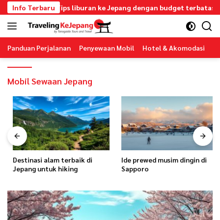
Langsung
Info Terbaru
Tips liburan ke Jepang dengan budget terbatas
ke
konten
Panduan Perjalanan
Penyewaan Mobil
Hotel & Akomodasi
T
Mobil Sewaan Jepang
Destinasi alam terbaik di
Ide prewed musim dingin di
Jepang untuk hiking
Sapporo