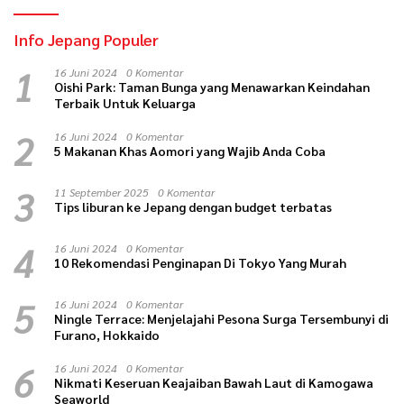
Info Jepang Populer
1
16 Juni 2024
0 Komentar
Oishi Park: Taman Bunga yang Menawarkan Keindahan
Terbaik Untuk Keluarga
2
16 Juni 2024
0 Komentar
5 Makanan Khas Aomori yang Wajib Anda Coba
3
11 September 2025
0 Komentar
Tips liburan ke Jepang dengan budget terbatas
4
16 Juni 2024
0 Komentar
10 Rekomendasi Penginapan Di Tokyo Yang Murah
5
16 Juni 2024
0 Komentar
Ningle Terrace: Menjelajahi Pesona Surga Tersembunyi di
Furano, Hokkaido
6
16 Juni 2024
0 Komentar
Nikmati Keseruan Keajaiban Bawah Laut di Kamogawa
Seaworld