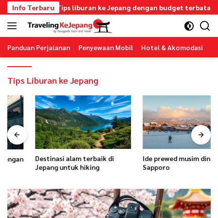
Langsung
Info Terbaru
Tips liburan ke Jepang dengan budget terbatas
ke
konten
Panduan Perjalanan
Penyewaan Mobil
Hotel & Akomodasi
T
Tips Liburan ke Jepang
Destinasi alam terbaik di
Ide prewed musim dingin di
Jepang untuk hiking
Sapporo