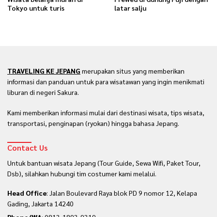
Tokyo untuk turis
latar salju
TRAVELING KE JEPANG
merupakan situs yang memberikan
informasi dan panduan untuk para wisatawan yang ingin menikmati
liburan di negeri Sakura.
Kami memberikan informasi mulai dari destinasi wisata, tips wisata,
transportasi, penginapan (ryokan) hingga bahasa Jepang.
Contact Us
Untuk bantuan wisata Jepang (Tour Guide, Sewa Wifi, Paket Tour,
Dsb), silahkan hubungi tim costumer kami melalui.
Head Office
: Jalan Boulevard Raya blok PD 9 nomor 12, Kelapa
Gading, Jakarta 14240