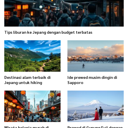
Tips liburan ke Jepang dengan budget terbatas
Destinasi alam terbaik di
Ide prewed musim dingin di
Jepang untuk hiking
Sapporo
Wisata belanja murah di
Prewed di Gunung Fuji dengan