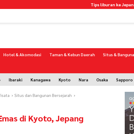
Tips liburan ke Jepang dengan bud
Hotel & Akomodasi
Taman & Kebun Daerah
Situs & Banguna
o
Ibaraki
Kanagawa
Kyoto
Nara
Osaka
Sapporo
isata
Situs dan Bangunan Bersejarah
 Emas di Kyoto, Jepang