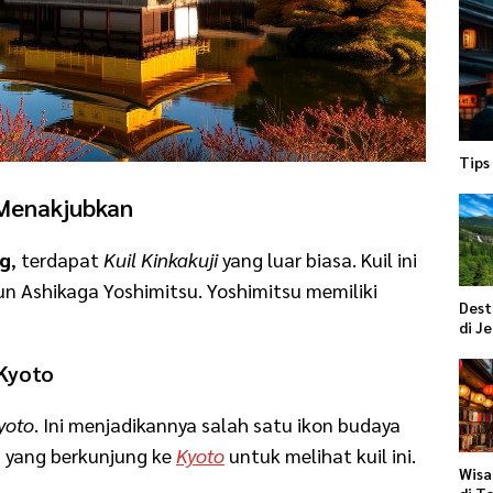
Tips
 Menakjubkan
ng
, terdapat
Kuil Kinkakuji
yang luar biasa. Kuil ini
n Ashikaga Yoshimitsu. Yoshimitsu memiliki
Dest
di J
 Kyoto
yoto
. Ini menjadikannya salah satu ikon budaya
n yang berkunjung ke
Kyoto
untuk melihat kuil ini.
Wisa