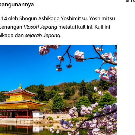
di T
embangunannya
14 oleh Shogun Ashikaga Yoshimitsu. Yoshimitsu
ketenangan
filosofi Jepang
melalui kuil ini. Kuil ini
hikaga dan
sejarah Jepang
.