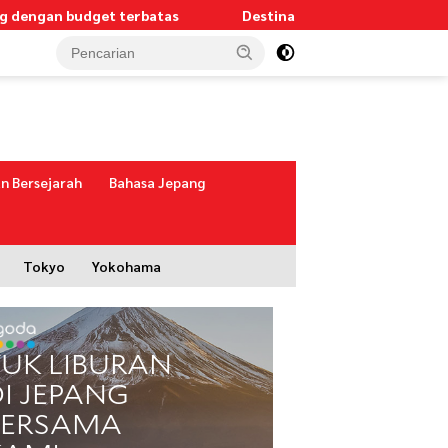
get terbatas
Destinasi alam terbaik di Jepang untuk hiki
n Bersejarah
Bahasa Jepang
Tokyo
Yokohama