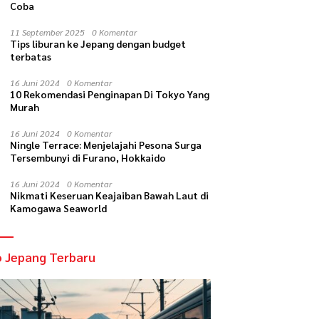
Coba
11 September 2025
0 Komentar
Tips liburan ke Jepang dengan budget
terbatas
16 Juni 2024
0 Komentar
10 Rekomendasi Penginapan Di Tokyo Yang
Murah
16 Juni 2024
0 Komentar
Ningle Terrace: Menjelajahi Pesona Surga
Tersembunyi di Furano, Hokkaido
16 Juni 2024
0 Komentar
Nikmati Keseruan Keajaiban Bawah Laut di
Kamogawa Seaworld
o Jepang Terbaru