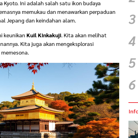
a Kyoto. Ini adalah salah satu ikon budaya
ion emasnya memukau dan menawarkan perpaduan
3
onal Jepang dan keindahan alam.
ahi keunikan
Kuil Kinkakuji
. Kita akan melihat
4
unannya. Kita juga akan mengeksplorasi
g memesona.
5
6
Inf