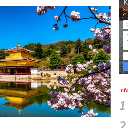
Inf
1
2