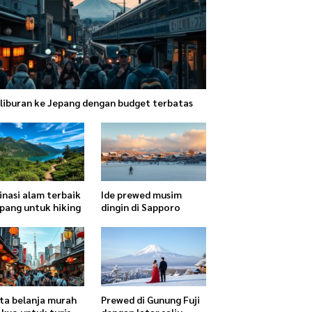
 liburan ke Jepang dengan budget terbatas
inasi alam terbaik
Ide prewed musim
epang untuk hiking
dingin di Sapporo
ta belanja murah
Prewed di Gunung Fuji