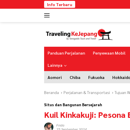
Langsung
Info Terbaru
ke
konten
Panduan Perjalanan
Penyewaan Mobil
Lainnya
Aomori
Chiba
Fukuoka
Hokkaid
Beranda
Perjalanan & Transportasi
Tujuan W
Situs dan Bangunan Bersejarah
Kuil Kinkakuji: Pesona
Frida
25 September 2024