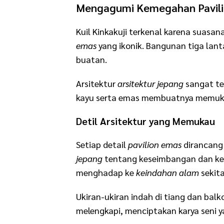
Mengagumi Kemegahan Pavil
Kuil Kinkakuji terkenal karena suasan
emas
yang ikonik. Bangunan tiga lanta
buatan.
Arsitektur
arsitektur jepang
sangat te
kayu serta emas membuatnya memuk
Detil Arsitektur yang Memukau
Setiap detail
pavilion emas
dirancang 
jepang
tentang keseimbangan dan kes
menghadap ke
keindahan alam
sekita
Ukiran-ukiran indah di tiang dan ba
melengkapi, menciptakan karya seni ya