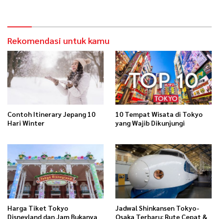
Rekomendasi untuk kamu
Contoh Itinerary Jepang 10
10 Tempat Wisata di Tokyo
Hari Winter
yang Wajib Dikunjungi
Harga Tiket Tokyo
Jadwal Shinkansen Tokyo-
Disneyland dan Jam Bukanya
Osaka Terbaru: Rute Cepat &