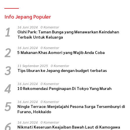
Info Jepang Populer
1
16 Juni 2024
0 Komentar
Oishi Park: Taman Bunga yang Menawarkan Keindahan
Terbaik Untuk Keluarga
2
16 Juni 2024
0 Komentar
5 Makanan Khas Aomori yang Wajib Anda Coba
3
11 September 2025
0 Komentar
Tips liburan ke Jepang dengan budget terbatas
4
16 Juni 2024
0 Komentar
10 Rekomendasi Penginapan Di Tokyo Yang Murah
5
16 Juni 2024
0 Komentar
Ningle Terrace: Menjelajahi Pesona Surga Tersembunyi di
Furano, Hokkaido
6
16 Juni 2024
0 Komentar
Nikmati Keseruan Keajaiban Bawah Laut di Kamogawa