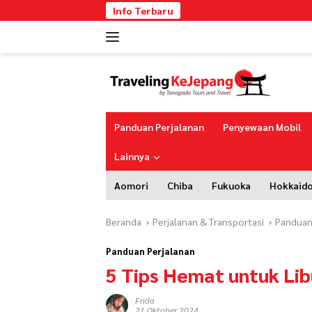
Langsung
Info Terbaru
ke
konten
Panduan Perjalanan
Penyewaan Mobil
Lainnya
Aomori
Chiba
Fukuoka
Hokkaid
Beranda
Perjalanan & Transportasi
Panduan
Panduan Perjalanan
5 Tips Hemat untuk Li
Frida
21 Oktober 2024