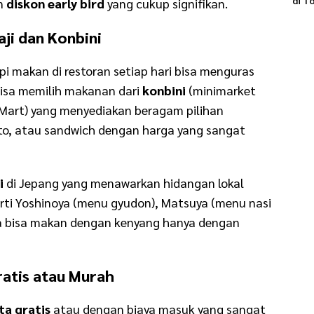
di T
an
diskon early bird
yang cukup signifikan.
aji dan Konbini
pi makan di restoran setiap hari bisa menguras
isa memilih makanan dari
konbini
(minimarket
yMart) yang menyediakan beragam pilihan
ento, atau sandwich dengan harga yang sangat
i
di Jepang yang menawarkan hidangan lokal
rti Yoshinoya (menu gyudon), Matsuya (menu nasi
da bisa makan dengan kenyang hanya dengan
ratis atau Murah
ta gratis
atau dengan biaya masuk yang sangat