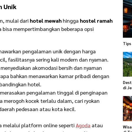
n Unik
, mulai dari
hotel mewah
hingga
hostel ramah
da bisa mempertimbangkan beberapa opsi
Tips
nawarkan pengalaman unik dengan harga
il, fasilitasnya sering kali modern dan nyaman.
g menyediakan akomodasi bersih dan nyaman
rapa bahkan menawarkan kamar pribadi dengan
Dest
ibandingkan hotel.
di J
n merasakan pengalaman tinggal di penginapan
pa merogoh kocek terlalu dalam, cari ryokan
 daerah pedesaan atau kota kecil.
melalui platform online seperti
Agoda
atau
Wisa