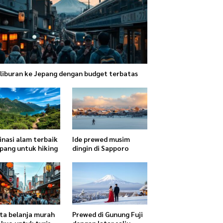
 liburan ke Jepang dengan budget terbatas
inasi alam terbaik
Ide prewed musim
epang untuk hiking
dingin di Sapporo
ta belanja murah
Prewed di Gunung Fuji