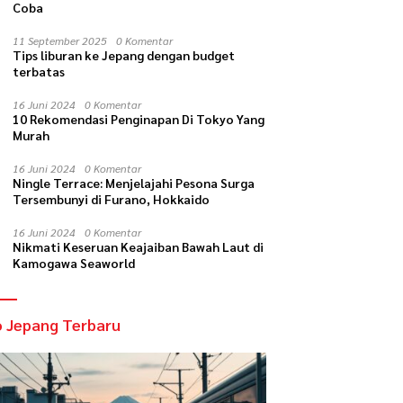
Coba
11 September 2025
0 Komentar
Tips liburan ke Jepang dengan budget
terbatas
16 Juni 2024
0 Komentar
10 Rekomendasi Penginapan Di Tokyo Yang
Murah
16 Juni 2024
0 Komentar
Ningle Terrace: Menjelajahi Pesona Surga
Tersembunyi di Furano, Hokkaido
16 Juni 2024
0 Komentar
Nikmati Keseruan Keajaiban Bawah Laut di
Kamogawa Seaworld
o Jepang Terbaru