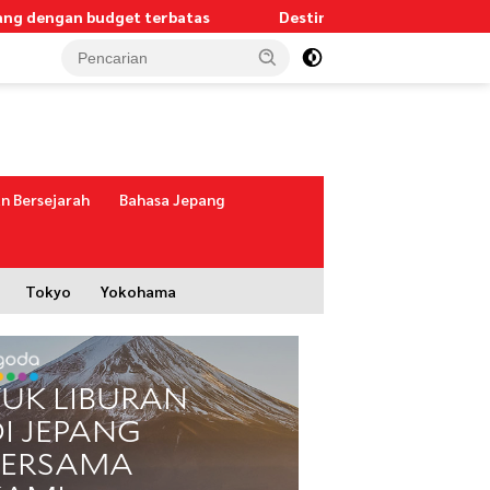
udget terbatas
Destinasi alam terbaik di Jepang untuk hik
n Bersejarah
Bahasa Jepang
Tokyo
Yokohama