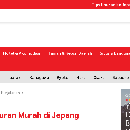
Tips liburan ke Jepang dengan b
Hotel & Akomodasi
Taman & Kebun Daerah
Situs & Banguna
o
Ibaraki
Kanagawa
Kyoto
Nara
Osaka
Sapporo
 Perjalanan
buran Murah di Jepang