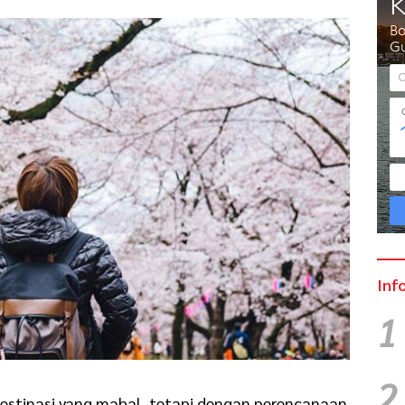
Inf
1
2
destinasi yang mahal, tetapi dengan perencanaan