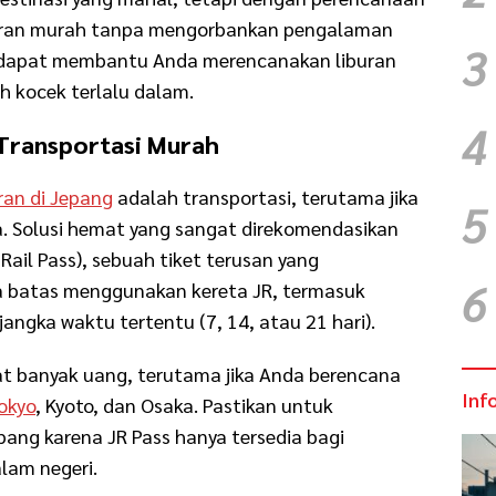
buran murah tanpa mengorbankan pengalaman
3
ng dapat membantu Anda merencanakan liburan
h kocek terlalu dalam.
4
 Transportasi Murah
ran di Jepang
adalah transportasi, terutama jika
5
. Solusi hemat yang sangat direkomendasikan
Rail Pass), sebuah tiket terusan yang
6
 batas menggunakan kereta JR, termasuk
jangka waktu tertentu (7, 14, atau 21 hari).
t banyak uang, terutama jika Anda berencana
Inf
okyo
, Kyoto, dan Osaka. Pastikan untuk
ang karena JR Pass hanya tersedia bagi
alam negeri.