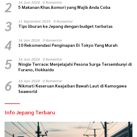
2
16 Juni 2024
0 Komentar
5 Makanan Khas Aomori yang Wajib Anda Coba
3
11 September 2025
0 Komentar
Tips liburan ke Jepang dengan budget terbatas
4
16 Juni 2024
0 Komentar
10 Rekomendasi Penginapan Di Tokyo Yang Murah
5
16 Juni 2024
0 Komentar
Ningle Terrace: Menjelajahi Pesona Surga Tersembunyi di
Furano, Hokkaido
6
16 Juni 2024
0 Komentar
Nikmati Keseruan Keajaiban Bawah Laut di Kamogawa
Seaworld
Info Jepang Terbaru