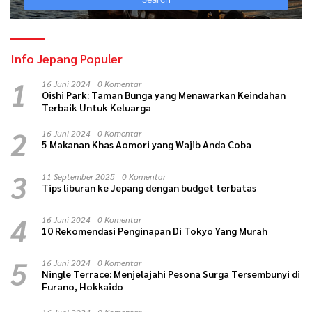
Info Jepang Populer
1
16 Juni 2024
0 Komentar
Oishi Park: Taman Bunga yang Menawarkan Keindahan
Terbaik Untuk Keluarga
2
16 Juni 2024
0 Komentar
5 Makanan Khas Aomori yang Wajib Anda Coba
3
11 September 2025
0 Komentar
Tips liburan ke Jepang dengan budget terbatas
4
16 Juni 2024
0 Komentar
10 Rekomendasi Penginapan Di Tokyo Yang Murah
5
16 Juni 2024
0 Komentar
Ningle Terrace: Menjelajahi Pesona Surga Tersembunyi di
Furano, Hokkaido
16 Juni 2024
0 Komentar